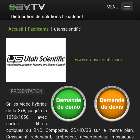
MENU
Distribution de solutions broadcast
News
Accueil
|
Fabricants
|
utahscientific
Workflow
Produits
Support
www.utahscientific.com
Societe
Contact
Grilles vidéo hybride
de la 8x8, jusqu’à la
1056x1056, avec
cartes fibres
optiques ou BNC. Composite, SD/HD/3G sur le même plan,
Crosspoint redondant, Embedeur, désembedeur, mosaïques